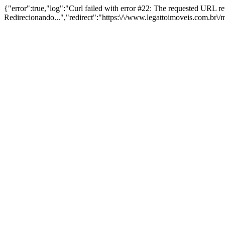
{"error":true,"log":"Curl failed with error #22: The requested URL 
Redirecionando...","redirect":"https:\/\/www.legattoimoveis.com.br\