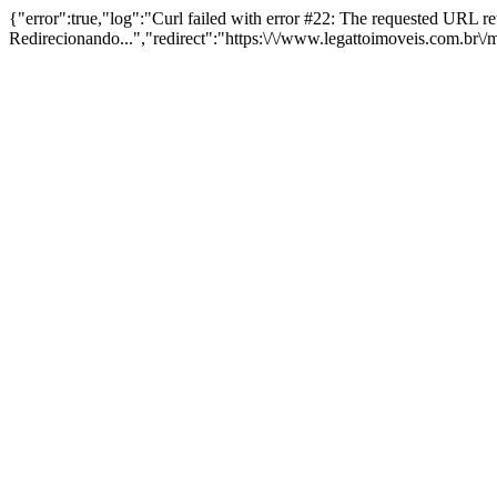
{"error":true,"log":"Curl failed with error #22: The requested URL 
Redirecionando...","redirect":"https:\/\/www.legattoimoveis.com.br\