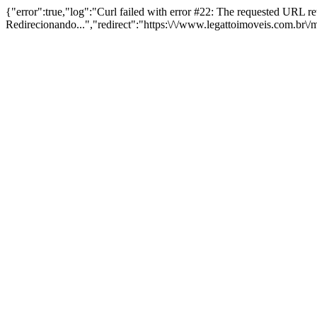
{"error":true,"log":"Curl failed with error #22: The requested URL 
Redirecionando...","redirect":"https:\/\/www.legattoimoveis.com.br\