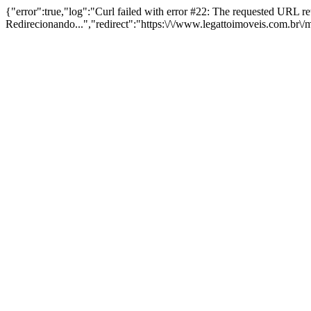
{"error":true,"log":"Curl failed with error #22: The requested URL 
Redirecionando...","redirect":"https:\/\/www.legattoimoveis.com.br\