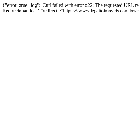
{"error":true,"log":"Curl failed with error #22: The requested URL 
Redirecionando...","redirect":"https:\/\/www.legattoimoveis.com.br\