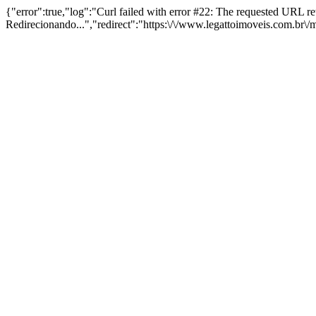
{"error":true,"log":"Curl failed with error #22: The requested URL 
Redirecionando...","redirect":"https:\/\/www.legattoimoveis.com.br\