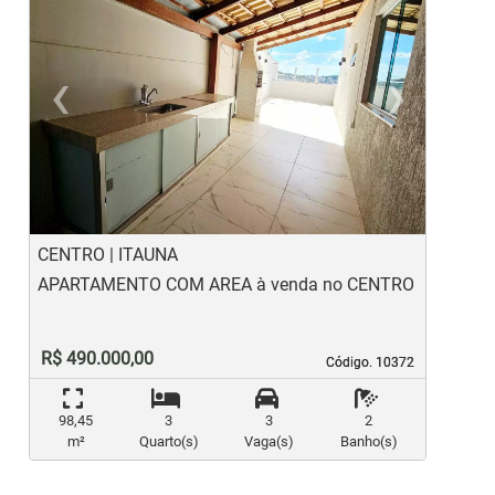
‹
›
Previous
Ne
CENTRO | ITAUNA
N
APARTAMENTO COM AREA à venda no CENTRO
A
R$ 490.000,00
Código. 10372
Código. 10372
98,45
3
3
2
m²
Quarto(s)
Vaga(s)
Banho(s)