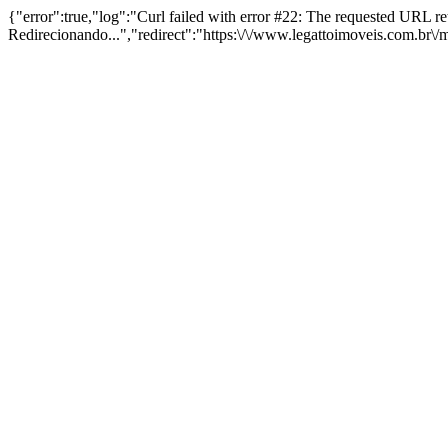
{"error":true,"log":"Curl failed with error #22: The requested URL 
Redirecionando...","redirect":"https:\/\/www.legattoimoveis.com.br\