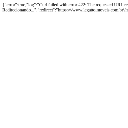
{"error":true,"log":"Curl failed with error #22: The requested URL 
Redirecionando...","redirect":"https:\/\/www.legattoimoveis.com.br\