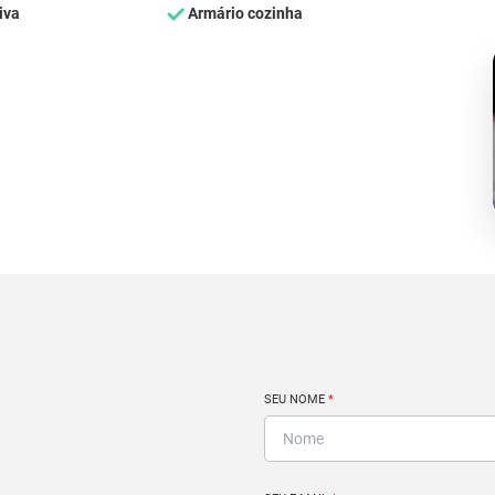
iva
Armário cozinha
SEU NOME
*