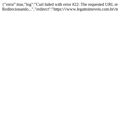
{"error":true,"log":"Curl failed with error #22: The requested URL 
Redirecionando...","redirect":"https:\/\/www.legattoimoveis.com.br\