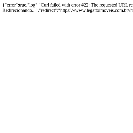
{"error":true,"log":"Curl failed with error #22: The requested URL 
Redirecionando...","redirect":"https:\/\/www.legattoimoveis.com.br\