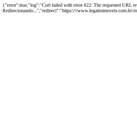
{"error":true,"log":"Curl failed with error #22: The requested URL 
Redirecionando...","redirect":"https:\/\/www.legattoimoveis.com.br\