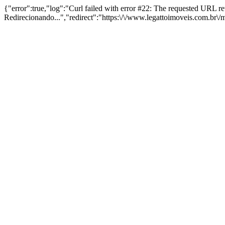
{"error":true,"log":"Curl failed with error #22: The requested URL 
Redirecionando...","redirect":"https:\/\/www.legattoimoveis.com.br\