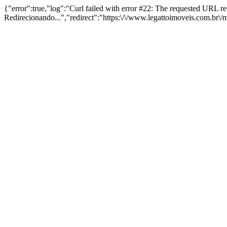
{"error":true,"log":"Curl failed with error #22: The requested URL 
Redirecionando...","redirect":"https:\/\/www.legattoimoveis.com.br\