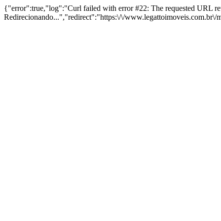
{"error":true,"log":"Curl failed with error #22: The requested URL 
Redirecionando...","redirect":"https:\/\/www.legattoimoveis.com.br\