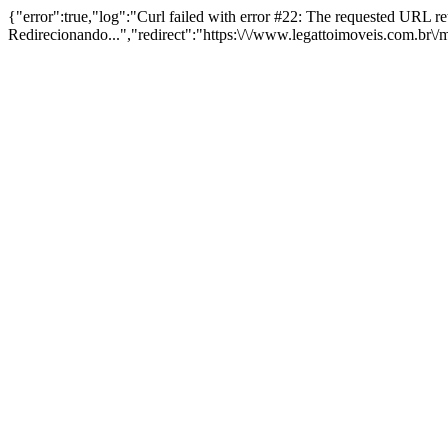
{"error":true,"log":"Curl failed with error #22: The requested URL 
Redirecionando...","redirect":"https:\/\/www.legattoimoveis.com.br\