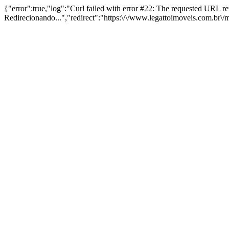
{"error":true,"log":"Curl failed with error #22: The requested URL 
Redirecionando...","redirect":"https:\/\/www.legattoimoveis.com.br\