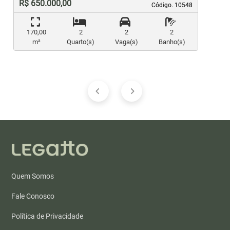
R$ 650.000,00
Código. 10548
Código. 10548
170,00
2
2
2
m²
Quarto(s)
Vaga(s)
Banho(s)
Quem Somos
Fale Conosco
Política de Privacidade