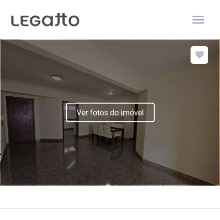
menu
Ver fotos do imóvel