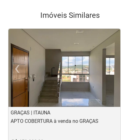
Imóveis Similares
‹
›
Previous
Ne
GRAÇAS | ITAUNA
P
APTO COBERTURA à venda no GRAÇAS
A
E