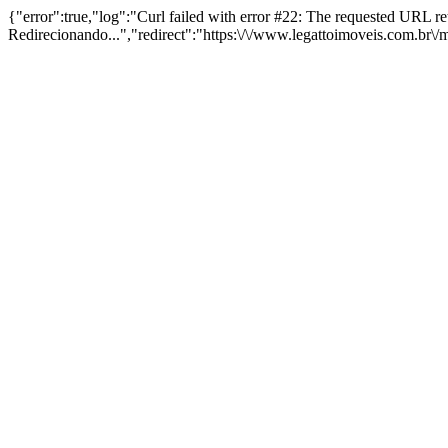
{"error":true,"log":"Curl failed with error #22: The requested URL 
Redirecionando...","redirect":"https:\/\/www.legattoimoveis.com.br\