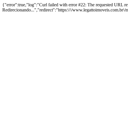
{"error":true,"log":"Curl failed with error #22: The requested URL 
Redirecionando...","redirect":"https:\/\/www.legattoimoveis.com.br\