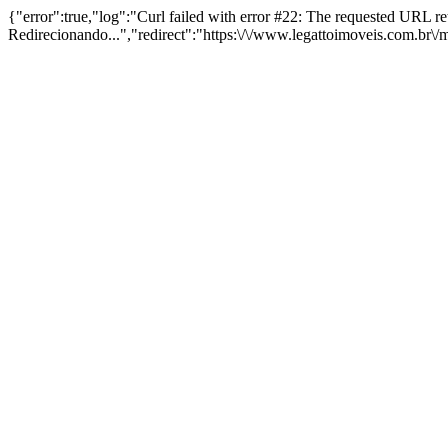
{"error":true,"log":"Curl failed with error #22: The requested URL 
Redirecionando...","redirect":"https:\/\/www.legattoimoveis.com.br\