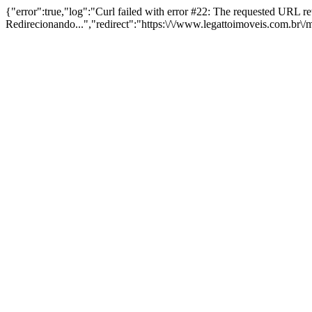
{"error":true,"log":"Curl failed with error #22: The requested URL 
Redirecionando...","redirect":"https:\/\/www.legattoimoveis.com.br\