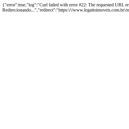
{"error":true,"log":"Curl failed with error #22: The requested URL 
Redirecionando...","redirect":"https:\/\/www.legattoimoveis.com.br\