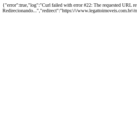
{"error":true,"log":"Curl failed with error #22: The requested URL 
Redirecionando...","redirect":"https:\/\/www.legattoimoveis.com.br\