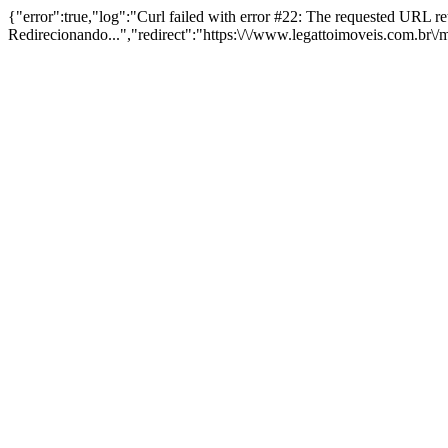
{"error":true,"log":"Curl failed with error #22: The requested URL 
Redirecionando...","redirect":"https:\/\/www.legattoimoveis.com.br\