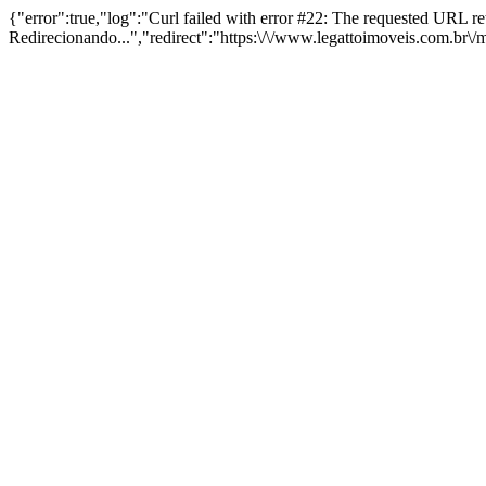
{"error":true,"log":"Curl failed with error #22: The requested URL 
Redirecionando...","redirect":"https:\/\/www.legattoimoveis.com.br\