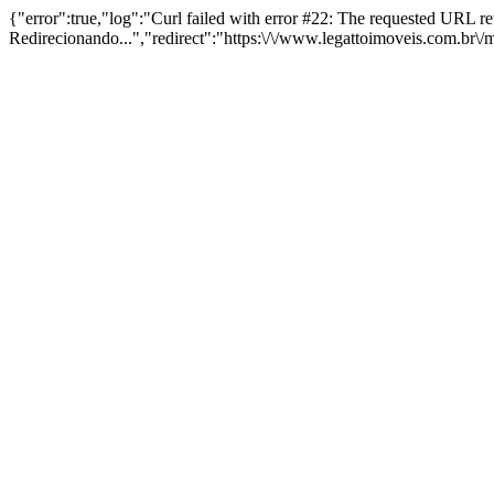
{"error":true,"log":"Curl failed with error #22: The requested URL 
Redirecionando...","redirect":"https:\/\/www.legattoimoveis.com.br\