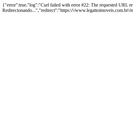
{"error":true,"log":"Curl failed with error #22: The requested URL 
Redirecionando...","redirect":"https:\/\/www.legattoimoveis.com.br\