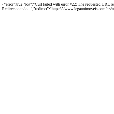
{"error":true,"log":"Curl failed with error #22: The requested URL 
Redirecionando...","redirect":"https:\/\/www.legattoimoveis.com.br\