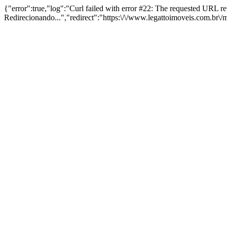
{"error":true,"log":"Curl failed with error #22: The requested URL 
Redirecionando...","redirect":"https:\/\/www.legattoimoveis.com.br\