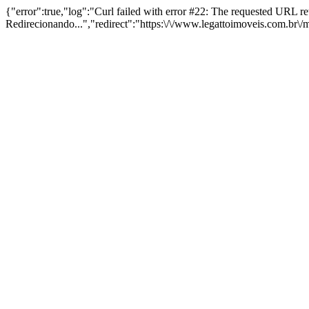
{"error":true,"log":"Curl failed with error #22: The requested URL 
Redirecionando...","redirect":"https:\/\/www.legattoimoveis.com.br\