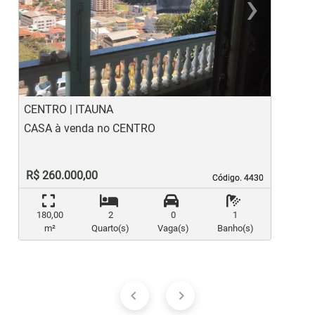
‹
›
Previous
Ne
CENTRO | ITAUNA
S
CASA à venda no CENTRO
C
R$ 260.000,00
Código. 4430
Código. 4430
180,00
2
0
1
m²
Quarto(s)
Vaga(s)
Banho(s)