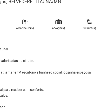
 vagas, BELVEDERE - ITAUNA/MG
4 banheiro(s)
4 Vaga(s)
3 Suíte(s)
taúna!
 valorizadas da cidade.
r, jantar e TV, escritório e banheiro social. Cozinha espaçosa
.
al para receber com conforto.
culos.
dade.