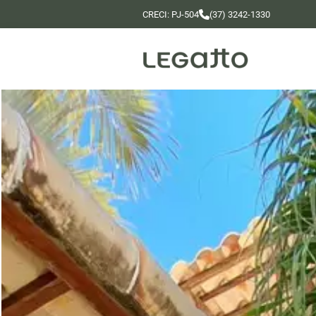
CRECI: PJ-504
(37) 3242-1330