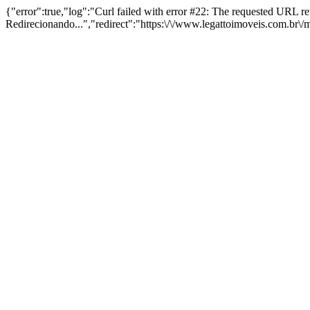
{"error":true,"log":"Curl failed with error #22: The requested URL 
Redirecionando...","redirect":"https:\/\/www.legattoimoveis.com.br\