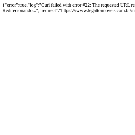
{"error":true,"log":"Curl failed with error #22: The requested URL 
Redirecionando...","redirect":"https:\/\/www.legattoimoveis.com.br\