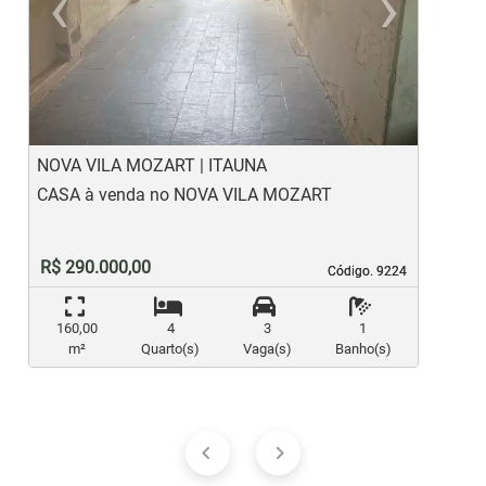
‹
›
Previous
Ne
NOVA VILA MOZART | ITAUNA
I
CASA à venda no NOVA VILA MOZART
C
R$ 290.000,00
Código. 9224
Código. 9224
160,00
4
3
1
m²
Quarto(s)
Vaga(s)
Banho(s)