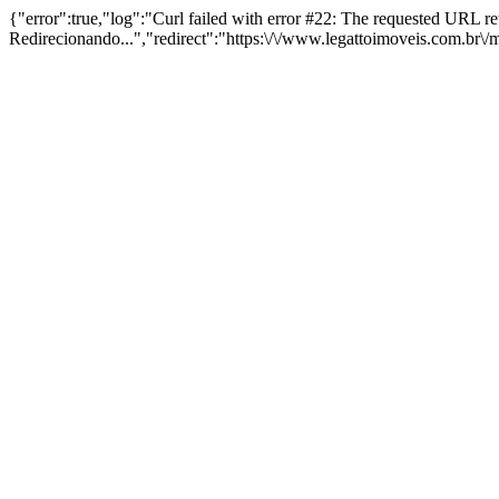
{"error":true,"log":"Curl failed with error #22: The requested URL 
Redirecionando...","redirect":"https:\/\/www.legattoimoveis.com.br\