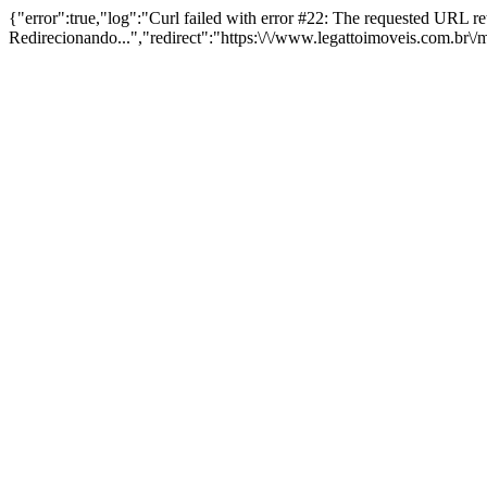
{"error":true,"log":"Curl failed with error #22: The requested URL 
Redirecionando...","redirect":"https:\/\/www.legattoimoveis.com.br\