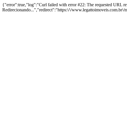
{"error":true,"log":"Curl failed with error #22: The requested URL 
Redirecionando...","redirect":"https:\/\/www.legattoimoveis.com.br\