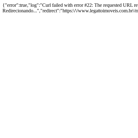
{"error":true,"log":"Curl failed with error #22: The requested URL 
Redirecionando...","redirect":"https:\/\/www.legattoimoveis.com.br\