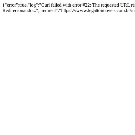
{"error":true,"log":"Curl failed with error #22: The requested URL 
Redirecionando...","redirect":"https:\/\/www.legattoimoveis.com.br\