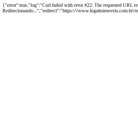
{"error":true,"log":"Curl failed with error #22: The requested URL 
Redirecionando...","redirect":"https:\/\/www.legattoimoveis.com.br\