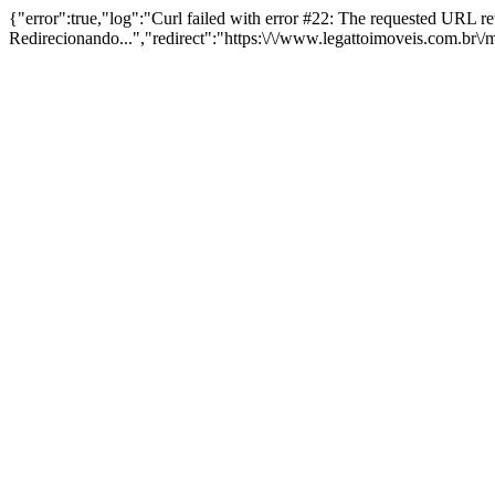
{"error":true,"log":"Curl failed with error #22: The requested URL 
Redirecionando...","redirect":"https:\/\/www.legattoimoveis.com.br\