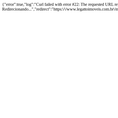
{"error":true,"log":"Curl failed with error #22: The requested URL 
Redirecionando...","redirect":"https:\/\/www.legattoimoveis.com.br\