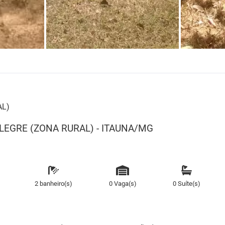
AL)
 ALEGRE (ZONA RURAL) - ITAUNA/MG
2 banheiro(s)
0 Vaga(s)
0 Suíte(s)