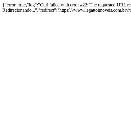
{"error":true,"log":"Curl failed with error #22: The requested URL 
Redirecionando...","redirect":"https:\/\/www.legattoimoveis.com.br\