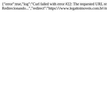
{"error":true,"log":"Curl failed with error #22: The requested URL 
Redirecionando...","redirect":"https:\/\/www.legattoimoveis.com.br\