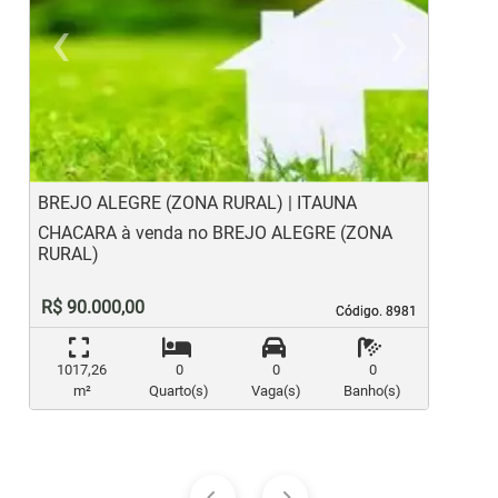
‹
›
Previous
Ne
BREJO ALEGRE (ZONA RURAL) | ITAUNA
B
CHACARA à venda no BREJO ALEGRE (ZONA
C
RURAL)
R
R$ 90.000,00
Código. 8981
Código. 8981
1017,26
0
0
0
m²
Quarto(s)
Vaga(s)
Banho(s)