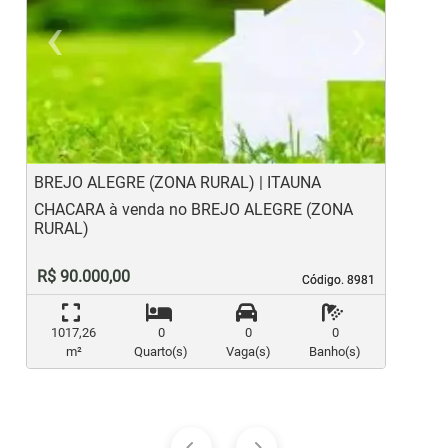
‹
›
Previous
Ne
BREJO ALEGRE (ZONA RURAL) | ITAUNA
B
CHACARA à venda no BREJO ALEGRE (ZONA
C
RURAL)
R
R$ 90.000,00
Código. 8981
Código. 8981
1017,26
0
0
0
m²
Quarto(s)
Vaga(s)
Banho(s)